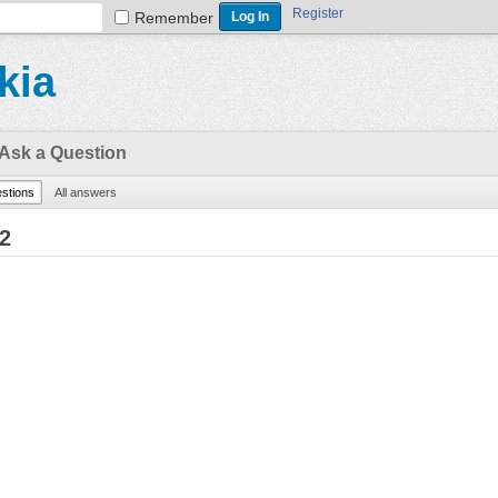
Register
Remember
kia
Ask a Question
estions
All answers
92