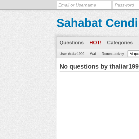
Sahabat Cendi
Questions
HOT!
Categories
User thaliar1992
Wall
Recent activity
All qu
No questions by thaliar19