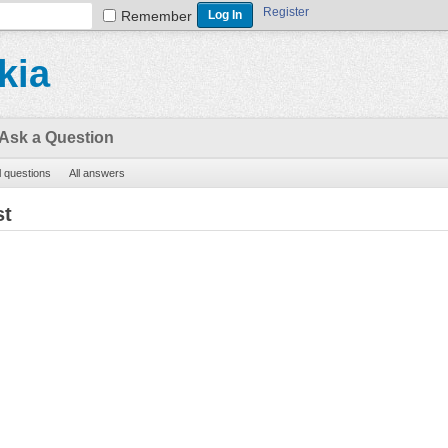
Register
Remember
kia
Ask a Question
l questions
All answers
st