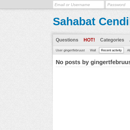
Sahabat Cendi
Questions
HOT!
Categories
User gingertfebruust
Wall
Recent activity
Al
No posts by gingertfebruu