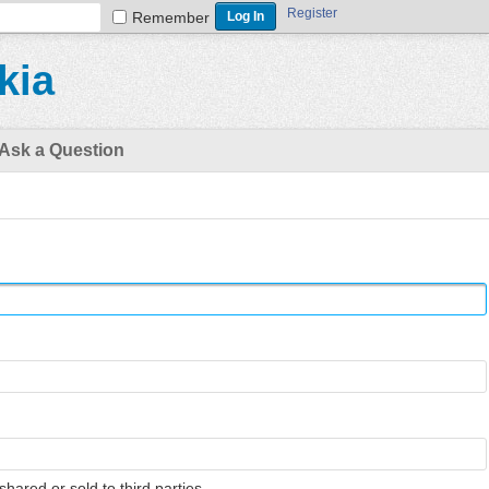
Register
Remember
kia
Ask a Question
shared or sold to third parties.